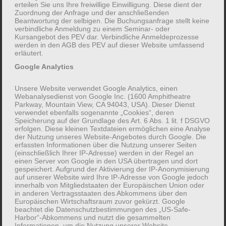
erteilen Sie uns Ihre freiwillige Einwilligung. Diese dient der
Erwachsenen (ab 16 Jahren) Kinder
Zuordnung der Anfrage und der anschließenden
Beantwortung der selbigen. Die Buchungsanfrage stellt keine
(unter 16 Jahren)
verbindliche Anmeldung zu einem Seminar- oder
Kursangebot des PEV dar. Verbindliche Anmeldeprozesse
werden in den AGB des PEV auf dieser Website umfassend
erläutert.
Google Analytics
Unsere Website verwendet Google Analytics, einen
Webanalysedienst von Google Inc. (1600 Amphitheatre
Parkway, Mountain View, CA 94043, USA). Dieser Dienst
verwendet ebenfalls sogenannte „Cookies“, deren
Speicherung auf der Grundlage des Art. 6 Abs. 1 lit. f DSGVO
erfolgen. Diese kleinen Textdateien ermöglichen eine Analyse
der Nutzung unseres Website-Angebotes durch Google. Die
erfassten Informationen über die Nutzung unserer Seiten
Für eine (mögliche) Buchung der
(einschließlich Ihrer IP-Adresse) werden in der Regel an
einen Server von Google in den USA übertragen und dort
Veranstaltungen des PEV NRW e.V. gelten die
gespeichert. Aufgrund der Aktivierung der IP-Anonymisierung
“Allgemeinen Geschäftsbedingungen für
auf unserer Website wird Ihre IP-Adresse von Google jedoch
innerhalb von Mitgliedstaaten der Europäischen Union oder
Teilnehmer*innen” (
AGB
).
in anderen Vertragsstaaten des Abkommens über den
Europäischen Wirtschaftsraum zuvor gekürzt. Google
Hiermit bestätige ich, die AGB zur Kenntnis
beachtet die Datenschutzbestimmungen des „US-Safe-
Harbor“-Abkommens und nutzt die gesammelten
genommen zu haben.
*
Informationen, um die Nutzung unserer Website