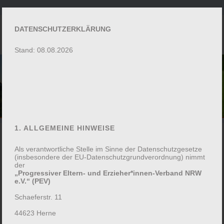
DATENSCHUTZERKLÄRUNG
Stand: 08.08.2026
UNVERBINDLICHE
ANFRAGE ZUR
TEILNAHME
1. ALLGEMEINE HINWEISE
Als verantwortliche Stelle im Sinne der Datenschutzgesetze
(insbesondere der EU-Datenschutzgrundverordnung) nimmt
der
„Progressiver Eltern- und Erzieher*innen-Verband NRW
e.V.“ (PEV)
Schaeferstr. 11
Vater-Kind-Wochenende: Aktives Miteinander
262-A02TT
44623 Herne