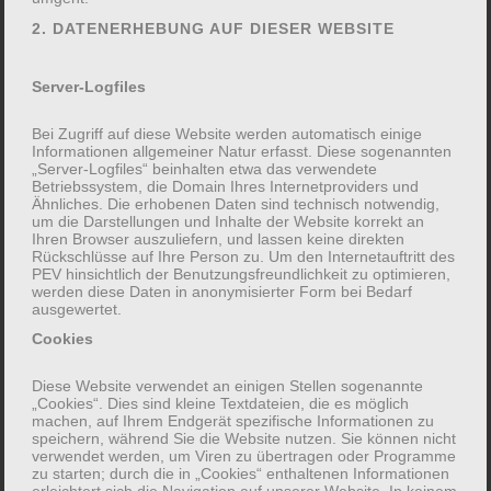
2. DATENERHEBUNG AUF DIESER WEBSITE
Infos:
Hilal Ata
Server-Logfiles
Unverbindliche Anfrage zur Teilnahme
Bei Zugriff auf diese Website werden automatisch einige
Informationen allgemeiner Natur erfasst. Diese sogenannten
„Server-Logfiles“ beinhalten etwa das verwendete
Betriebssystem, die Domain Ihres Internetproviders und
Ähnliches. Die erhobenen Daten sind technisch notwendig,
um die Darstellungen und Inhalte der Website korrekt an
Ihren Browser auszuliefern, und lassen keine direkten
Rückschlüsse auf Ihre Person zu. Um den Internetauftritt des
PEV hinsichtlich der Benutzungsfreundlichkeit zu optimieren,
werden diese Daten in anonymisierter Form bei Bedarf
ausgewertet.
Cookies
Diese Website verwendet an einigen Stellen sogenannte
„Cookies“. Dies sind kleine Textdateien, die es möglich
machen, auf Ihrem Endgerät spezifische Informationen zu
speichern, während Sie die Website nutzen. Sie können nicht
verwendet werden, um Viren zu übertragen oder Programme
zu starten; durch die in „Cookies“ enthaltenen Informationen
FREIWILLIGE ANGABEN:
erleichtert sich die Navigation auf unserer Website. In keinem