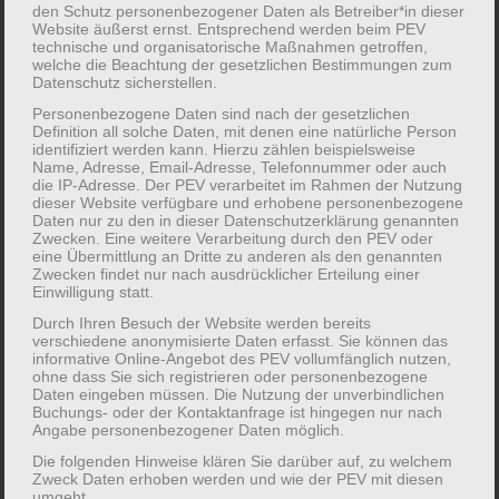
den Schutz personenbezogener Daten als Betreiber*in dieser
Website äußerst ernst. Entsprechend werden beim PEV
technische und organisatorische Maßnahmen getroffen,
Übersicht zur gewählten Veranstaltung
welche die Beachtung der gesetzlichen Bestimmungen zum
Datenschutz sicherstellen.
Personenbezogene Daten sind nach der gesetzlichen
Zielgruppe(n):
Väter
Definition all solche Daten, mit denen eine natürliche Person
identifiziert werden kann. Hierzu zählen beispielsweise
Termin:
04.09.2026 – 06.09.2026
Name, Adresse, Email-Adresse, Telefonnummer oder auch
die IP-Adresse. Der PEV verarbeitet im Rahmen der Nutzung
dieser Website verfügbare und erhobene personenbezogene
Ort:
Norderney
Daten nur zu den in dieser Datenschutzerklärung genannten
Zwecken. Eine weitere Verarbeitung durch den PEV oder
Schullandheim Märkischer Kreis,
eine Übermittlung an Dritte zu anderen als den genannten
Norderney
Zwecken findet nur nach ausdrücklicher Erteilung einer
Einwilligung statt.
Durch Ihren Besuch der Website werden bereits
Leitung:
Roland Marquardt
verschiedene anonymisierte Daten erfasst. Sie können das
informative Online-Angebot des PEV vollumfänglich nutzen,
Kosten:
Erwachsene (ab 16 Jahre): € 130,-
ohne dass Sie sich registrieren oder personenbezogene
Daten eingeben müssen. Die Nutzung der unverbindlichen
Erwachsene (mit eigener An-/Abreise) €
Buchungs- oder der Kontaktanfrage ist hingegen nur nach
Angabe personenbezogener Daten möglich.
100,-
Kinder (2 bis 15 Jahre): € 100,-
Die folgenden Hinweise klären Sie darüber auf, zu welchem
Zweck Daten erhoben werden und wie der PEV mit diesen
Kinder (mit eigener An-/Abreise) € 70,-
umgeht.