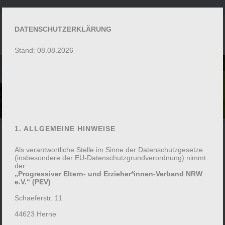
DATENSCHUTZERKLÄRUNG
Stand: 08.08.2026
UNVERBINDLICHE
ANFRAGE ZUR
TEILNAHME
1. ALLGEMEINE HINWEISE
Als verantwortliche Stelle im Sinne der Datenschutzgesetze
(insbesondere der EU-Datenschutzgrundverordnung) nimmt
der
„Progressiver Eltern- und Erzieher*innen-Verband NRW
e.V.“ (PEV)
Schaeferstr. 11
Stressbewältigung und Entspannung im
Familienalltag
44623 Herne