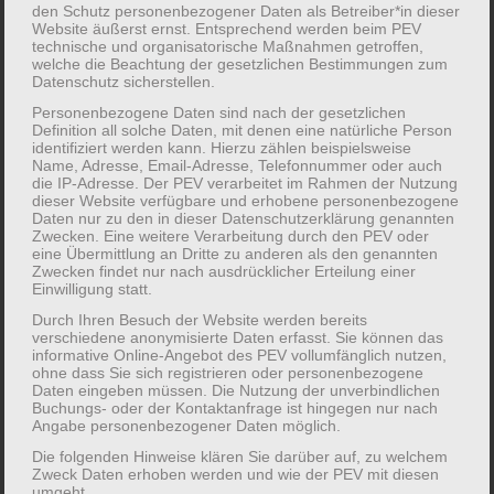
261-Q04UT
den Schutz personenbezogener Daten als Betreiber*in dieser
Website äußerst ernst. Entsprechend werden beim PEV
technische und organisatorische Maßnahmen getroffen,
welche die Beachtung der gesetzlichen Bestimmungen zum
Datenschutz sicherstellen.
Übersicht zur gewählten Veranstaltung
Personenbezogene Daten sind nach der gesetzlichen
Definition all solche Daten, mit denen eine natürliche Person
Zielgruppe(n):
Migrant*innen
identifiziert werden kann. Hierzu zählen beispielsweise
Name, Adresse, Email-Adresse, Telefonnummer oder auch
die IP-Adresse. Der PEV verarbeitet im Rahmen der Nutzung
Termin:
16.01.2026 – 26.06.2026
dieser Website verfügbare und erhobene personenbezogene
Daten nur zu den in dieser Datenschutzerklärung genannten
Zwecken. Eine weitere Verarbeitung durch den PEV oder
Ort:
Köln
eine Übermittlung an Dritte zu anderen als den genannten
Bürgerhaus Stollwerck
Zwecken findet nur nach ausdrücklicher Erteilung einer
Einwilligung statt.
Durch Ihren Besuch der Website werden bereits
Leitung:
Roman Aslan & Günay Köse
verschiedene anonymisierte Daten erfasst. Sie können das
informative Online-Angebot des PEV vollumfänglich nutzen,
Kosten:
gebührenfrei
ohne dass Sie sich registrieren oder personenbezogene
Daten eingeben müssen. Die Nutzung der unverbindlichen
Buchungs- oder der Kontaktanfrage ist hingegen nur nach
Infos:
Lisa-Marie Davies
Angabe personenbezogener Daten möglich.
Die folgenden Hinweise klären Sie darüber auf, zu welchem
Unverbindliche Anfrage zur Teilnahme
Zweck Daten erhoben werden und wie der PEV mit diesen
umgeht.