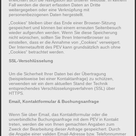
Fall werden die derart erfassten Daten an Dritte
weitergegeben oder eine Verknüpfung mit
personenbezogenen Daten hergestellt.
„Cookies“ bleiben über das Ende einer Browser-Sitzung
gespeichert und können bei einem erneuten Seitenbesuch
wieder aufgerufen werden. Wenn Sie diese Speicherung
nicht wünschen, sollten Sie Ihren Internetbrowser so
einstellen, dass er die Annahme von „Cookies“ verweigert.
Der Internetauftritt des PEV kann grundsätzlich auch ohne
„Cookies“ betrachtet werden.
SSL-Verschlüsselung
Ich plane die Teilnahme mit insgesamt
Um die Sicherheit Ihrer Daten bei der Übertragung
(beispielsweise bei einer Kontaktanfrage) zu schützen,
verwenden wir ein dem aktuellen Stand der Technik
entsprechendes Verschlüsselungsverfahren (SSL) über
HTTPS.
Email, Kontaktformular & Buchungsanfrage
Erwachsenen (ab 16 Jahren) Kinder
Wenn Sie über Email, das Kontaktformular oder die
(unter 16 Jahren)
unverbindliche Buchungsanfrage mit dem PEV in Kontakt
treten, werden die von Ihnen gemachten Angaben zum
Zweck der Bearbeitung dieser Anfrage gespeichert. Durch
die Angabe einer validen Email-Adresse bzw. Telefonnummer