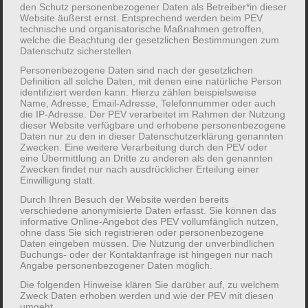
den Schutz personenbezogener Daten als Betreiber*in dieser
Aktiv & lecker durch den Sommer - Der
Website äußerst ernst. Entsprechend werden beim PEV
technische und organisatorische Maßnahmen getroffen,
Familienworkshop für Gesundheit
welche die Beachtung der gesetzlichen Bestimmungen zum
Datenschutz sicherstellen.
Personenbezogene Daten sind nach der gesetzlichen
Gemeinsam
Definition all solche Daten, mit denen eine natürliche Person
mit Eltern und
identifiziert werden kann. Hierzu zählen beispielsweise
Name, Adresse, Email-Adresse, Telefonnummer oder auch
ihren Kindern
die IP-Adresse. Der PEV verarbeitet im Rahmen der Nutzung
dieser Website verfügbare und erhobene personenbezogene
werden wir in
Daten nur zu den in dieser Datenschutzerklärung genannten
unserem
Zwecken. Eine weitere Verarbeitung durch den PEV oder
eine Übermittlung an Dritte zu anderen als den genannten
dreitägigen
Zwecken findet nur nach ausdrücklicher Erteilung einer
Einwilligung statt.
Durch Ihren Besuch der Website werden bereits
verschiedene anonymisierte Daten erfasst. Sie können das
informative Online-Angebot des PEV vollumfänglich nutzen,
ohne dass Sie sich registrieren oder personenbezogene
Daten eingeben müssen. Die Nutzung der unverbindlichen
Sommerworkshop eine wohltuende Auszeit vom
Buchungs- oder der Kontaktanfrage ist hingegen nur nach
Angabe personenbezogener Daten möglich.
Alltag nehmen.
Die folgenden Hinweise klären Sie darüber auf, zu welchem
Beim Planen von Gerichten, Einkaufen und
Zweck Daten erhoben werden und wie der PEV mit diesen
Kochen nutzen wir regionale und saisonale
umgeht.