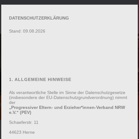
DATENSCHUTZERKLÄRUNG
Stand: 09.08.2026
WOCHENENDSEMINARE
1. ALLGEMEINE HINWEISE
ZURÜCK
Als verantwortliche Stelle im Sinne der Datenschutzgesetze
(insbesondere der EU-Datenschutzgrundverordnung) nimmt
Telefon: 02323
Mail:
der
Bildungsangebote
„Progressiver Eltern- und Erzieher*innen-Verband NRW
4931760
info@pevnw.de
für Familien
e.V.“ (PEV)
Schaeferstr. 11
44623 Herne