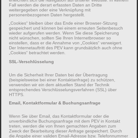
Nachhaltigkeitsziel für Gesundheit und
Fall werden die derart erfassten Daten an Dritte
weitergegeben oder eine Verknüpfung mit
Wohlergehen stehen dabei im Fokus:
personenbezogenen Daten hergestellt.
• Wissenskompetenz: gesunde Ernährung,
„Cookies“ bleiben über das Ende einer Browser-Sitzung
gespeichert und können bei einem erneuten Seitenbesuch
saisonale und regionale Produkte
wieder aufgerufen werden. Wenn Sie diese Speicherung
• Förderung der Handlungs- und
nicht wünschen, sollten Sie Ihren Internetbrowser so
einstellen, dass er die Annahme von „Cookies“ verweigert.
Transferkompetenz: Integration
Der Internetauftritt des PEV kann grundsätzlich auch ohne
gesundheitsförderlicher Maßnahmen in den
„Cookies“ betrachtet werden.
Familienalltag
SSL-Verschlüsselung
• Förderung von Partizipations- &
Um die Sicherheit Ihrer Daten bei der Übertragung
Teilhabekompetenz: Beteiligung der Kinder bei
(beispielsweise bei einer Kontaktanfrage) zu schützen,
der Essensplanung und Freizeitgestaltung
verwenden wir ein dem aktuellen Stand der Technik
entsprechendes Verschlüsselungsverfahren (SSL) über
HTTPS.
Leistungen:
Email, Kontaktformular & Buchungsanfrage
Seminarprogramm
Wenn Sie über Email, das Kontaktformular oder die
gesunde Snacks
unverbindliche Buchungsanfrage mit dem PEV in Kontakt
treten, werden die von Ihnen gemachten Angaben zum
Zweck der Bearbeitung dieser Anfrage gespeichert. Durch
die Angabe einer validen Email-Adresse bzw. Telefonnummer