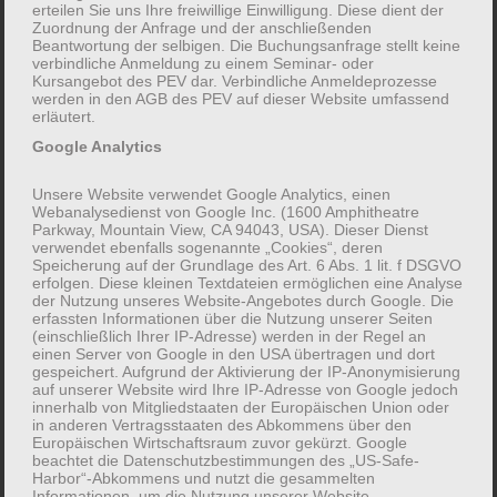
erteilen Sie uns Ihre freiwillige Einwilligung. Diese dient der
Zuordnung der Anfrage und der anschließenden
Bitte wetterfeste Kleidung mitbringen
Beantwortung der selbigen. Die Buchungsanfrage stellt keine
verbindliche Anmeldung zu einem Seminar- oder
Kursangebot des PEV dar. Verbindliche Anmeldeprozesse
(Diese Bildungsveranstaltung ist dem
werden in den AGB des PEV auf dieser Website umfassend
erläutert.
Themenbereich
„Familien in
Google Analytics
Belastungssituationen und erschwerten
Lebenslagen“
zugeordnet)
Unsere Website verwendet Google Analytics, einen
Webanalysedienst von Google Inc. (1600 Amphitheatre
Parkway, Mountain View, CA 94043, USA). Dieser Dienst
verwendet ebenfalls sogenannte „Cookies“, deren
Speicherung auf der Grundlage des Art. 6 Abs. 1 lit. f DSGVO
erfolgen. Diese kleinen Textdateien ermöglichen eine Analyse
der Nutzung unseres Website-Angebotes durch Google. Die
erfassten Informationen über die Nutzung unserer Seiten
(einschließlich Ihrer IP-Adresse) werden in der Regel an
einen Server von Google in den USA übertragen und dort
gespeichert. Aufgrund der Aktivierung der IP-Anonymisierung
auf unserer Website wird Ihre IP-Adresse von Google jedoch
262-L06RL
innerhalb von Mitgliedstaaten der Europäischen Union oder
in anderen Vertragsstaaten des Abkommens über den
FREIE PLÄTZE VERFÜGBAR!
Europäischen Wirtschaftsraum zuvor gekürzt. Google
beachtet die Datenschutzbestimmungen des „US-Safe-
für Familien mit internationaler
Harbor“-Abkommens und nutzt die gesammelten
Informationen, um die Nutzung unserer Website