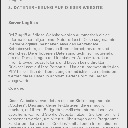
Lebensmittel, um internationale Speisen zu
2. DATENERHEBUNG AUF DIESER WEBSITE
genießen. Im Mittelpunkt stehen sommerleichte
Gerichte, die schnell zubereitet werden können
Server-Logfiles
und für den Familienausflug eine kulinarische und
Bei Zugriff auf diese Website werden automatisch einige
gesunde Bereicherung sind. Die Rezepte
Informationen allgemeiner Natur erfasst. Diese sogenannten
probieren wir dann bei einem Picknick im
„Server-Logfiles“ beinhalten etwa das verwendete
Betriebssystem, die Domain Ihres Internetproviders und
Friedenspark gleich aus. Dort halten wir uns
Ähnliches. Die erhobenen Daten sind technisch notwendig,
um die Darstellungen und Inhalte der Website korrekt an
zudem bei Bewegungsangeboten fit und lassen
Ihren Browser auszuliefern, und lassen keine direkten
klassische Spiele aus der Kindheit der älteren
Rückschlüsse auf Ihre Person zu. Um den Internetauftritt des
PEV hinsichtlich der Benutzungsfreundlichkeit zu optimieren,
Generation aufleben.
werden diese Daten in anonymisierter Form bei Bedarf
Ziel des Workshops ist es, Eltern und Kindern im
ausgewertet.
gemeinsamen Austausch zu vermitteln, wie
Cookies
wichtig eine ausgewogene Balance zwischen
Diese Website verwendet an einigen Stellen sogenannte
Kalorienaufnahme und Bewegung im Alltag für die
„Cookies“. Dies sind kleine Textdateien, die es möglich
machen, auf Ihrem Endgerät spezifische Informationen zu
Gesundheit ist.
speichern, während Sie die Website nutzen. Sie können nicht
verwendet werden, um Viren zu übertragen oder Programme
zu starten; durch die in „Cookies“ enthaltenen Informationen
Folgende Kompetenzen im Sinne des UN-
erleichtert sich die Navigation auf unserer Website. In keinem