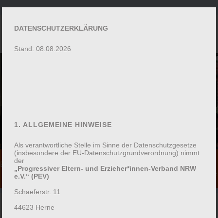
DATENSCHUTZERKLÄRUNG
Stand: 08.08.2026
WOCHENENDSEMINARE
1. ALLGEMEINE HINWEISE
ZURÜCK
Als verantwortliche Stelle im Sinne der Datenschutzgesetze
(insbesondere der EU-Datenschutzgrundverordnung) nimmt
Telefon: 02323
Mail:
der
Bildungsangebote
„Progressiver Eltern- und Erzieher*innen-Verband NRW
4931760
info@pevnw.de
für Familien
e.V.“ (PEV)
Schaeferstr. 11
44623 Herne