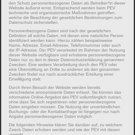
den Schutz personenbezogener Daten als Betreiber*in dieser
Parkabenteuer in den Ferien - drei bunte Tage
Website äußerst ernst. Entsprechend werden beim PEV
technische und organisatorische Maßnahmen getroffen,
voller Spiel, Kreativität und Miteinander
welche die Beachtung der gesetzlichen Bestimmungen zum
Datenschutz sicherstellen.
Personenbezogene Daten sind nach der gesetzlichen
Liebe Eltern, Kitakinder und große Kinder,
Definition all solche Daten, mit denen eine natürliche Person
wir möchten zusammen mit euch eine
identifiziert werden kann. Hierzu zählen beispielsweise
Name, Adresse, Email-Adresse, Telefonnummer oder auch
abwechslungsreiche Zeit im Glückauf-Park
die IP-Adresse. Der PEV verarbeitet im Rahmen der Nutzung
dieser Website verfügbare und erhobene personenbezogene
verbringen – mit viel Raum zum Spielen,
Daten nur zu den in dieser Datenschutzerklärung genannten
Ausprobieren und Spaßhaben. Gemeinsam bauen
Zwecken. Eine weitere Verarbeitung durch den PEV oder
eine Übermittlung an Dritte zu anderen als den genannten
und testen wir spannende Flugobjekte, entdecken
Zwecken findet nur nach ausdrücklicher Erteilung einer
das Rollen, Fahren und Kreisen mit verschiedenen
Einwilligung statt.
Geräten und Gegenständen und erleben jede
Durch Ihren Besuch der Website werden bereits
verschiedene anonymisierte Daten erfasst. Sie können das
Menge Bewegung bei fantasievollen Spielen.
informative Online-Angebot des PEV vollumfänglich nutzen,
ohne dass Sie sich registrieren oder personenbezogene
Außerdem gestalten wir unseren eigenen
Daten eingeben müssen. Die Nutzung der unverbindlichen
Clubsong, der uns verbindet und unserem
Buchungs- oder der Kontaktanfrage ist hingegen nur nach
Angabe personenbezogener Daten möglich.
Ferienseminar eine ganz besondere Identität gibt.
Die folgenden Hinweise klären Sie darüber auf, zu welchem
Ob kreativ, aktiv oder einfach neugierig – hier
Zweck Daten erhoben werden und wie der PEV mit diesen
können Groß und Klein gemeinsam entdecken,
umgeht.