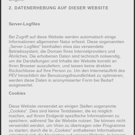
lachen und unvergessliche Sommermomente
2. DATENERHEBUNG AUF DIESER WEBSITE
erleben.
Zwischendurch werden wir uns bei kühlen
Server-Logfiles
Getränken, gesunden Snacks und Pizza stärken.
Bei Zugriff auf diese Website werden automatisch einige
Wir freuen uns auf euch!
Informationen allgemeiner Natur erfasst. Diese sogenannten
„Server-Logfiles“ beinhalten etwa das verwendete
Betriebssystem, die Domain Ihres Internetproviders und
Ähnliches. Die erhobenen Daten sind technisch notwendig,
um die Darstellungen und Inhalte der Website korrekt an
Leistungen:
Ihren Browser auszuliefern, und lassen keine direkten
Rückschlüsse auf Ihre Person zu. Um den Internetauftritt des
PEV hinsichtlich der Benutzungsfreundlichkeit zu optimieren,
Seminarprogramm
werden diese Daten in anonymisierter Form bei Bedarf
ausgewertet.
Spielmaterial
Cookies
Snacks und kalte Getränke
Diese Website verwendet an einigen Stellen sogenannte
„Cookies“. Dies sind kleine Textdateien, die es möglich
machen, auf Ihrem Endgerät spezifische Informationen zu
speichern, während Sie die Website nutzen. Sie können nicht
verwendet werden, um Viren zu übertragen oder Programme
Bitte denken Sie an wetterfeste Kleidung und
zu starten; durch die in „Cookies“ enthaltenen Informationen
erleichtert sich die Navigation auf unserer Website. In keinem