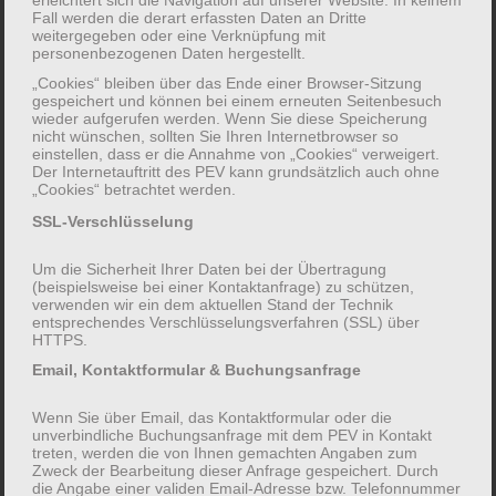
Sonnenschutz!
Fall werden die derart erfassten Daten an Dritte
weitergegeben oder eine Verknüpfung mit
(Diese Bildungsveranstaltung ist dem
personenbezogenen Daten hergestellt.
Themenbereich
„Familien in
„Cookies“ bleiben über das Ende einer Browser-Sitzung
gespeichert und können bei einem erneuten Seitenbesuch
Belastungssituationen und erschwerten
wieder aufgerufen werden. Wenn Sie diese Speicherung
Lebenslagen“
zugeordnet)
nicht wünschen, sollten Sie Ihren Internetbrowser so
einstellen, dass er die Annahme von „Cookies“ verweigert.
Der Internetauftritt des PEV kann grundsätzlich auch ohne
„Cookies“ betrachtet werden.
SSL-Verschlüsselung
Um die Sicherheit Ihrer Daten bei der Übertragung
(beispielsweise bei einer Kontaktanfrage) zu schützen,
verwenden wir ein dem aktuellen Stand der Technik
entsprechendes Verschlüsselungsverfahren (SSL) über
HTTPS.
262-L05RL
Email, Kontaktformular & Buchungsanfrage
FREIE PLÄTZE VERFÜGBAR!
Wenn Sie über Email, das Kontaktformular oder die
Für Familien in Wohnorten mit
unverbindliche Buchungsanfrage mit dem PEV in Kontakt
treten, werden die von Ihnen gemachten Angaben zum
unterdurchschnittlicher Sozial- und
Zweck der Bearbeitung dieser Anfrage gespeichert. Durch
Infrastruktur
die Angabe einer validen Email-Adresse bzw. Telefonnummer