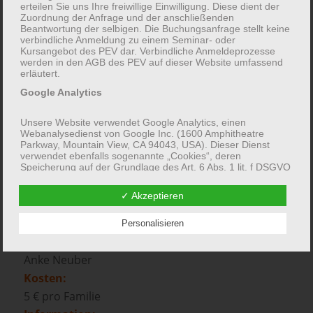
erteilen Sie uns Ihre freiwillige Einwilligung. Diese dient der
Zuordnung der Anfrage und der anschließenden
Zielgruppe:
Beantwortung der selbigen. Die Buchungsanfrage stellt keine
verbindliche Anmeldung zu einem Seminar- oder
Familien
Kursangebot des PEV dar. Verbindliche Anmeldeprozesse
Familien in besonderen Lebenslagen
werden in den AGB des PEV auf dieser Website umfassend
erläutert.
Mütter
Google Analytics
Väter
Termin:
Unsere Website verwendet Google Analytics, einen
28.07.2026 – 30.07.2026
Webanalysedienst von Google Inc. (1600 Amphitheatre
Parkway, Mountain View, CA 94043, USA). Dieser Dienst
Start: 09:00 Uhr
verwendet ebenfalls sogenannte „Cookies“, deren
Speicherung auf der Grundlage des Art. 6 Abs. 1 lit. f DSGVO
Ende: 14:00 Uhr
erfolgen. Diese kleinen Textdateien ermöglichen eine Analyse
Ort:
der Nutzung unseres Website-Angebotes durch Google. Die
✓ Akzeptieren
erfassten Informationen über die Nutzung unserer Seiten
Gelsenkirchen (Glückaufpark, Treffpunkt
(einschließlich Ihrer IP-Adresse) werden in der Regel an
Skaterpark)
einen Server von Google in den USA übertragen und dort
Personalisieren
gespeichert. Aufgrund der Aktivierung der IP-Anonymisierung
Leitung:
auf unserer Website wird Ihre IP-Adresse von Google jedoch
innerhalb von Mitgliedstaaten der Europäischen Union oder
Anke Neuber
in anderen Vertragsstaaten des Abkommens über den
Kosten:
Europäischen Wirtschaftsraum zuvor gekürzt. Google
beachtet die Datenschutzbestimmungen des „US-Safe-
5 € pro Familie
Harbor“-Abkommens und nutzt die gesammelten
Informationen, um die Nutzung unserer Website