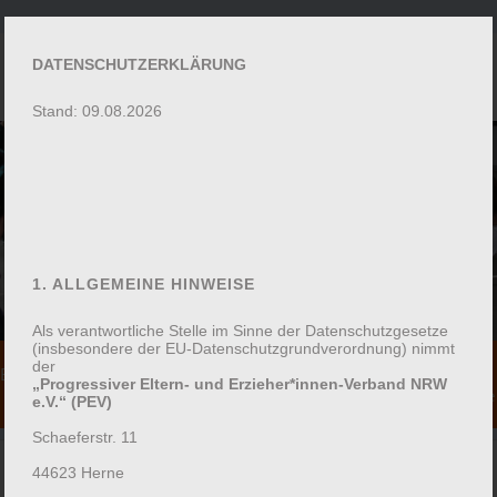
DATENSCHUTZERKLÄRUNG
Stand: 09.08.2026
KURSE
1. ALLGEMEINE HINWEISE
ZURÜCK
Als verantwortliche Stelle im Sinne der Datenschutzgesetze
(insbesondere der EU-Datenschutzgrundverordnung) nimmt
Telefon: 02323
Mail:
der
Bildungsangebote
„Progressiver Eltern- und Erzieher*innen-Verband NRW
4931760
info@pevnw.de
für Familien
e.V.“ (PEV)
Schaeferstr. 11
44623 Herne