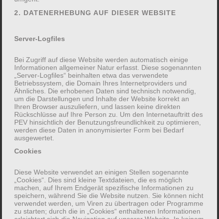
weiteres Ziel der Kursreihe ist die Förderung der
2. DATENERHEBUNG AUF DIESER WEBSITE
Integration und Netzwerkbildung sowie die
Öffnung in den Sozialraum für mehr Diversität,
Server-Logfiles
Teilhabe und Mitbestimmung. Gemeinsame
Bei Zugriff auf diese Website werden automatisch einige
Aktionen über den Kurstreff hinaus sind nicht
Informationen allgemeiner Natur erfasst. Diese sogenannten
ausgeschlossen. Ein Einstieg in die Kursreihe ist
„Server-Logfiles“ beinhalten etwa das verwendete
Betriebssystem, die Domain Ihres Internetproviders und
jederzeit möglich!
Ähnliches. Die erhobenen Daten sind technisch notwendig,
um die Darstellungen und Inhalte der Website korrekt an
Leistungen:
Ihren Browser auszuliefern, und lassen keine direkten
Rückschlüsse auf Ihre Person zu. Um den Internetauftritt des
PEV hinsichtlich der Benutzungsfreundlichkeit zu optimieren,
Kursprogramm
werden diese Daten in anonymisierter Form bei Bedarf
ausgewertet.
(Diese Bildungsveranstaltung ist dem
Cookies
Themenbereich
„Familie in der Gesellschaft“
Diese Website verwendet an einigen Stellen sogenannte
zugeordnet)
„Cookies“. Dies sind kleine Textdateien, die es möglich
machen, auf Ihrem Endgerät spezifische Informationen zu
speichern, während Sie die Website nutzen. Sie können nicht
verwendet werden, um Viren zu übertragen oder Programme
zu starten; durch die in „Cookies“ enthaltenen Informationen
erleichtert sich die Navigation auf unserer Website. In keinem