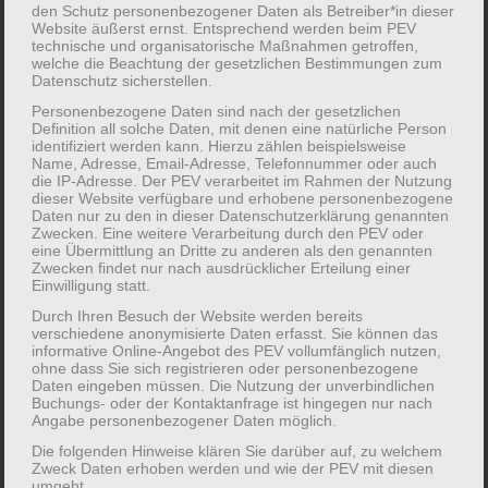
den Schutz personenbezogener Daten als Betreiber*in dieser
Elterntreff: Was bewegt uns - was wollen wir
Website äußerst ernst. Entsprechend werden beim PEV
technische und organisatorische Maßnahmen getroffen,
bewegen?
welche die Beachtung der gesetzlichen Bestimmungen zum
Datenschutz sicherstellen.
Personenbezogene Daten sind nach der gesetzlichen
Bei unseren Treffen im Naturfreundehaus sind
Definition all solche Daten, mit denen eine natürliche Person
Familien bzw. Erziehungsberechtigte und ihre
identifiziert werden kann. Hierzu zählen beispielsweise
Name, Adresse, Email-Adresse, Telefonnummer oder auch
Kinder an jedem 1. Sonntag im Monat herzlich
die IP-Adresse. Der PEV verarbeitet im Rahmen der Nutzung
dieser Website verfügbare und erhobene personenbezogene
willkommen. Mit einem „bewegten“ Start und
Daten nur zu den in dieser Datenschutzerklärung genannten
gemeinsamen Spielaktioen mit den Kindern
Zwecken. Eine weitere Verarbeitung durch den PEV oder
eine Übermittlung an Dritte zu anderen als den genannten
möchten wir zudem mit den Eltern über Themen
Zwecken findet nur nach ausdrücklicher Erteilung einer
des Familienalltags sowie Anforderungen an
Einwilligung statt.
Eltern sowie Partnerschaft in den Austausch
Durch Ihren Besuch der Website werden bereits
verschiedene anonymisierte Daten erfasst. Sie können das
gehen. Beispielsweise können hier alle Fragen und
informative Online-Angebot des PEV vollumfänglich nutzen,
ohne dass Sie sich registrieren oder personenbezogene
Anliegen zu (ritulaisierten) Abläufen in der
Daten eingeben müssen. Die Nutzung der unverbindlichen
Einschlafphase, zum Umgang mit Konflikten bzw.
Buchungs- oder der Kontaktanfrage ist hingegen nur nach
Angabe personenbezogener Daten möglich.
Wut, Gesundheitsthemen wie Ernährung und
Die folgenden Hinweise klären Sie darüber auf, zu welchem
Bewegung sowie Ideen zur Unterstützung und
Zweck Daten erhoben werden und wie der PEV mit diesen
Förderung der Kinder besprochen werden. Ein
umgeht.