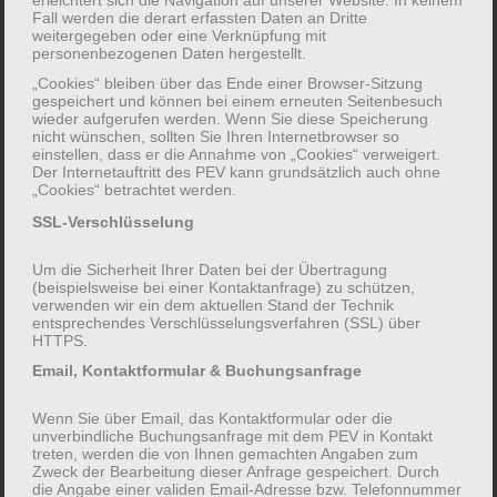
Fall werden die derart erfassten Daten an Dritte
weitergegeben oder eine Verknüpfung mit
personenbezogenen Daten hergestellt.
„Cookies“ bleiben über das Ende einer Browser-Sitzung
gespeichert und können bei einem erneuten Seitenbesuch
wieder aufgerufen werden. Wenn Sie diese Speicherung
263-L06UT
nicht wünschen, sollten Sie Ihren Internetbrowser so
einstellen, dass er die Annahme von „Cookies“ verweigert.
FREIE PLÄTZE VERFÜGBAR!
Der Internetauftritt des PEV kann grundsätzlich auch ohne
„Cookies“ betrachtet werden.
Jeden ersten Sonntag im Monat (12 Termine in
SSL-Verschlüsselung
2026)
Um die Sicherheit Ihrer Daten bei der Übertragung
Zielgruppe:
(beispielsweise bei einer Kontaktanfrage) zu schützen,
Alleinerziehende
verwenden wir ein dem aktuellen Stand der Technik
entsprechendes Verschlüsselungsverfahren (SSL) über
Eltern
HTTPS.
Familien
Email, Kontaktformular & Buchungsanfrage
Mütter
Väter
Wenn Sie über Email, das Kontaktformular oder die
unverbindliche Buchungsanfrage mit dem PEV in Kontakt
Termin:
treten, werden die von Ihnen gemachten Angaben zum
Zweck der Bearbeitung dieser Anfrage gespeichert. Durch
04.01.2026 – 06.12.2026
die Angabe einer validen Email-Adresse bzw. Telefonnummer